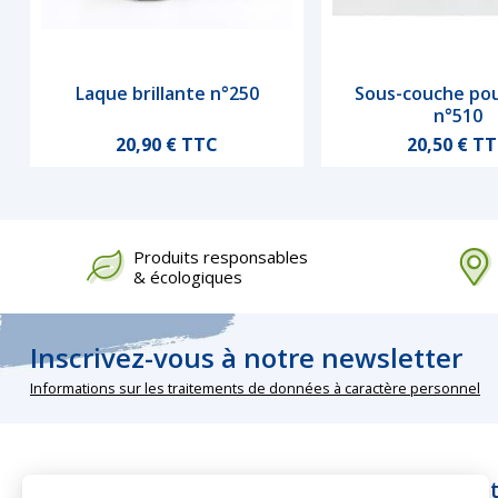
Laque brillante n°250
Sous-couche pou
Aperçu rapide
Aperçu rapi
n°510
Bleu outremer 250-55 / 260-55
Vert 250-65 / 260-65
Blanc 250-90 / 260-90
Noir 250-99 / 260-99
Prix
Prix
20,90 € TTC
20,50 € T
Produits responsables
& écologiques
Inscrivez-vous à notre newsletter
Informations sur les traitements de données à caractère personnel
Nos rubriques
Infos pra