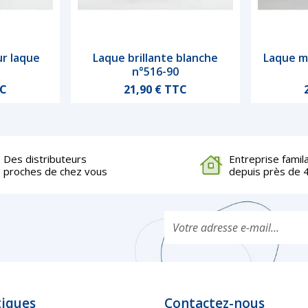
r laque
Laque brillante blanche
Laque m
de
Aperçu rapide
n°516-90
Prix
TC
21,90 € TTC
Des distributeurs
Entreprise famil
proches de chez vous
depuis près de 
tiques
Contactez-nous