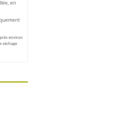
lée, en
tiquement
après environ
de séchage