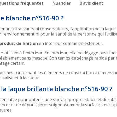
Questions fréquentes
Nuancier
0 avis client
te blanche n°516-90 ?
ant ni solvants ni conservateurs, l’application de la laque 
’environnement ni pour la santé de la personne qui l’utilis
produit de finition
en intérieur comme en extérieur.
 utilisée à l’extérieur. En intérieur, elle ne dégage pas d’od
gréablement sans masque. Son temps de séchage rapide par 
tage certain.
 normes concernant les éléments de construction à dimensio
a salive et à la sueur.
a laque brillante blanche n°516-90 ?
pensable pour obtenir une surface propre, stable et durabl
 poncer et de dépoussiérer soigneusement la surface. Les su
eutres.