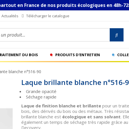
partout en France de nos produits écologiques en 48h-72
Actualités
Télécharger le catalogue
n produit...
TRAITEMENT DU BOIS
PRODUITS D'ENTRETIEN
COLLE
lante blanche n°516-90
Laque brillante blanche n°516-
Grande opacité
Séchage rapide
Laque de finition blanche et brillante
pour un trait
bois, des dérivés du bois ou des métaux. Très résistan
brillante blanche est
écologique et sans solvant
. El
également un temps de séchage très rapide grâce au 
Decovery.