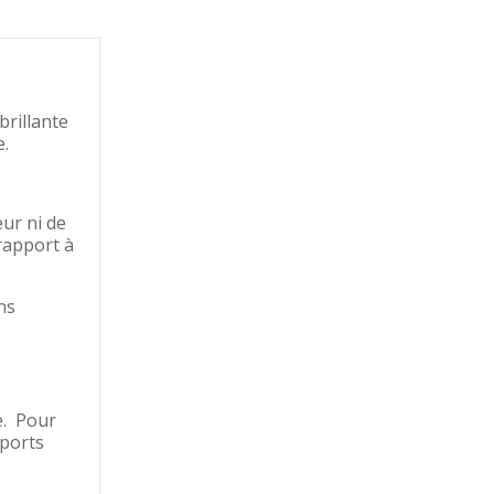
brillante
e.
eur ni de
rapport à
ns
e. Pour
pports