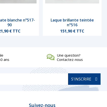
ate blanche n°517-
Laque brillante teintée
Aperçu rapide
Aperçu rapide
90
n°516
Prix
Prix
21,90 € TTC
151,90 € TTC
ale
Une question?
40 ans
Contactez-nous
S'INSCRIRE
Suivez-nous