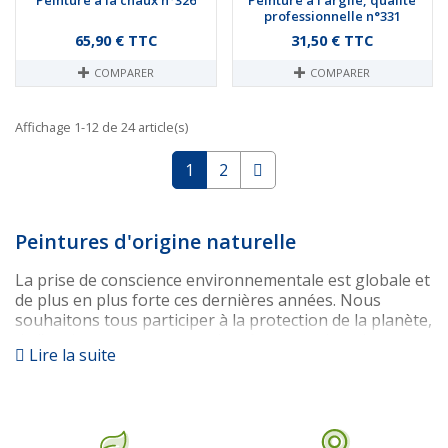
professionnelle n°331
Prix
Prix
65,90 € TTC
31,50 € TTC
COMPARER
COMPARER
Affichage 1-12 de 24 article(s)
Suivant
1
2
Peintures d'origine naturelle
La prise de conscience environnementale est globale et
de plus en plus forte ces dernières années. Nous
souhaitons tous participer à la protection de la planète,
de l’environnement et, par la même occasion, de nous-
Lire la suite
même. Il n’est pas toujours simple de savoir par où
commencer. Et si on commençait simplement par chez
soi ? Ça peut paraitre égoïste mais c’est le plus simple à
mettre en place. Pourquoi continuer à remplir nos
habitations de produits toxiques alors qu’il existe