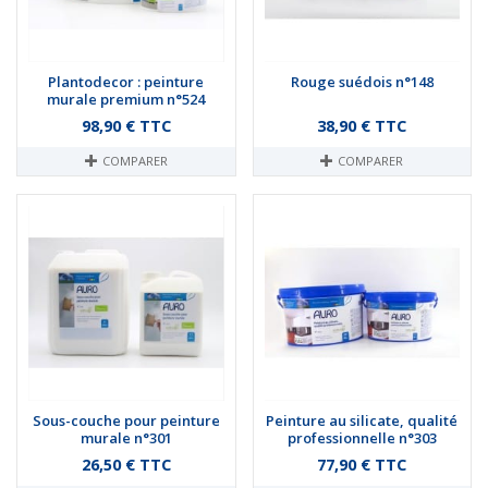
Plantodecor : peinture
Rouge suédois n°148
murale premium n°524
Prix
Prix
98,90 € TTC
38,90 € TTC
COMPARER
COMPARER
Sous-couche pour peinture
Peinture au silicate, qualité
murale n°301
professionnelle n°303
Prix
Prix
26,50 € TTC
77,90 € TTC