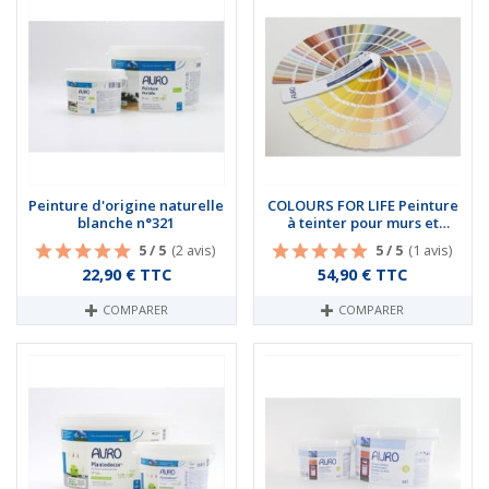
Peinture d'origine naturelle
COLOURS FOR LIFE Peinture
blanche n°321
à teinter pour murs et
plafonds n°555
5 / 5
(2 avis)
5 / 5
(1 avis)
Prix
Prix
22,90 € TTC
54,90 € TTC
COMPARER
COMPARER