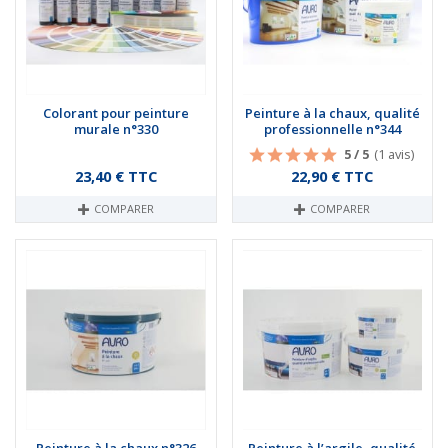
Colorant pour peinture
Peinture à la chaux, qualité
murale n°330
professionnelle n°344
5 / 5
(1 avis)
Prix
Prix
23,40 € TTC
22,90 € TTC
COMPARER
COMPARER
Peinture à la chaux n°326
Peinture à l’argile, qualité