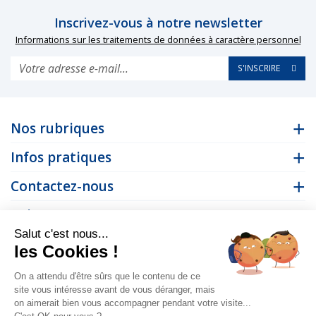
Inscrivez-vous à notre newsletter
Informations sur les traitements de données à caractère personnel
S'INSCRIRE
Nos rubriques
Infos pratiques
Contactez-nous
Suivez-nous
Salut c'est nous...
les Cookies !
On a attendu d'être sûrs que le contenu de ce
site vous intéresse avant de vous déranger, mais
on aimerait bien vous accompagner pendant votre visite...
© 2026
Mentions
Politique de
Vos préférences en
-
-
Auro -
légales
confidentialité
matière de cookies