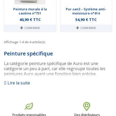
Peinture murale à la
Pur-san3 – Système anti-
caséine n°751
moisissure n°414
Prix
Prix
40,90 € TTC
54,90 € TTC
COMPARER
COMPARER
Affichage 1-4 de 4 article(s)
Peinture spécifique
La catégorie peinture spécifique de Auro est une
catégorie un peu à part, car elle regroupe toutes les
peintures Auro ayant une fonction bien précise.
Contrairement à une peinture murale classique ou à
Lire la suite
une peinture à la chaux, ces peintures sont utilisées
dans des cas de figure particuliers et surtout dans des
buts bien précis.
Les principales peintures spécifiques de la gamme
sont :
La peinture anti-moisissure :
Produits responsables
Des distributeurs