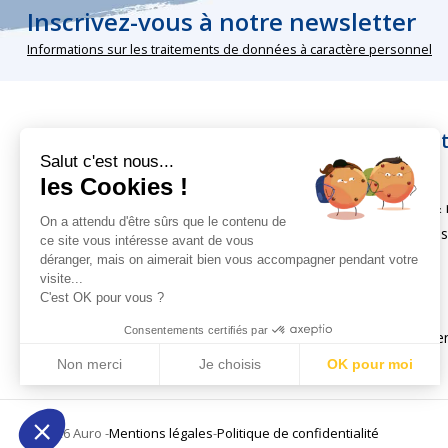
Inscrivez-vous à notre newsletter
Informations sur les traitements de données à caractère personnel
Nos rubriques
Infos pra
Salut c'est nous...
Peintures écologiques
À propos
les Cookies !
Entretien et traitement du bois
Livraison & 
On a attendu d'être sûrs que le contenu de
Produits d'entretien écologique
Sécurité de
ce site vous intéresse avant de vous
Colles et produits spécifiques
FAQ
déranger, mais on aimerait bien vous accompagner pendant votre
visite...
Outils et accessoires
CGV
C'est OK pour vous ?
Inspirations
CGU
Consentements certifiés par
Vos préfére
Non merci
Je choisis
OK pour moi
Axeptio consent
Plateforme de Gestion du Consentement : Personnalisez vo
© 2026 Auro -
Mentions légales
-
Politique de confidentialité
Notre plateforme vous permet d'adapter et de gérer vos param