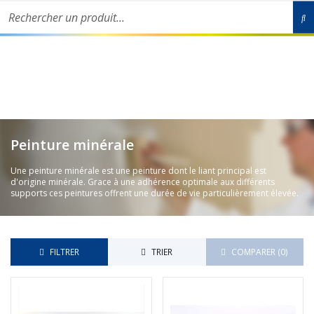
Rechercher un produit...
Livraison partout en France de nos produits écologiques en 48h-
72h ouvrées !
Peinture minérale
Une peinture minérale est une peinture dont le liant principal est
d'origine minérale. Grace à une adhérence optimale aux différents
supports ces peintures offrent une durée de vie particulièrement élevée.
FILTRER
TRIER
COMPARER (
0
)‎