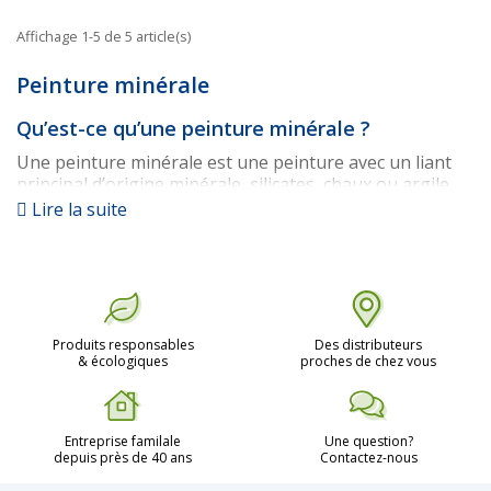
Affichage 1-5 de 5 article(s)
Peinture minérale
Qu’est-ce qu’une peinture minérale ?
Une peinture minérale est une peinture avec un liant
principal d’origine minérale, silicates, chaux ou argile
par exemple. Les peintures minérales sont dépourvues
Lire la suite
d’éléments issus de la pétrochimie.
Toutes les peintures minérales ne se valent pas, la
durée de vie de la peinture et le respect de
l’environnement sont des qualités obtenues
uniquement avec une peinture minérale de qualité. Les
Produits responsables
Des distributeurs
peintures minérales AURO (soit toutes les peintures
& écologiques
proches de chez vous
AURO), sont des peintures haut de gamme, à la pointe,
notamment, au niveau du respect de l’environnement
et de la santé.
Entreprise familale
Une question?
Pourquoi choisir une peinture minérale ?
depuis près de 40 ans
Contactez-nous
Choisir une peinture minérale c’est choisir une peinture