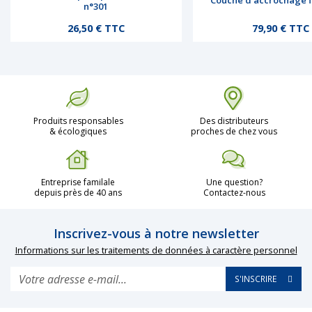
Couche d’accrochage f
n°301
Prix
Prix
26,50 € TTC
79,90 € TTC
Produits responsables
Des distributeurs
& écologiques
proches de chez vous
Entreprise familale
Une question?
depuis près de 40 ans
Contactez-nous
Inscrivez-vous à notre newsletter
Informations sur les traitements de données à caractère personnel
S'INSCRIRE