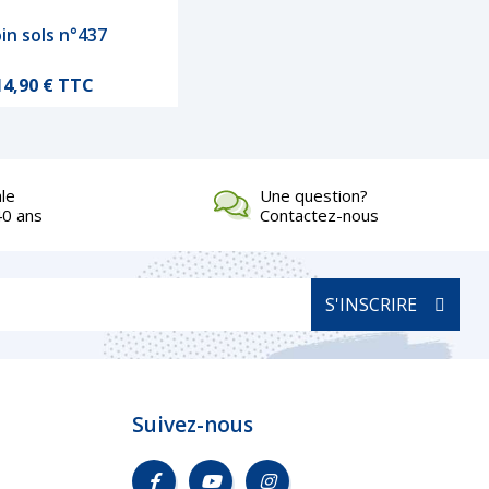
in sols n°437
Aperçu rapide
Prix
14,90 € TTC
ale
Une question?
40 ans
Contactez-nous
S'INSCRIRE
Suivez-nous