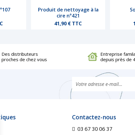
n°107
Produit de nettoyage à la
So
de
Aperçu rapide
cire n°421
Prix
TC
41,90 € TTC
Des distributeurs
Entreprise famil
proches de chez vous
depuis près de 
tiques
Contactez-nous
03 67 30 06 37