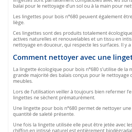
lingettes sont parfaitement compatibles avec les surfa
balai pour le nettoyage d’un sol ou à la main pour n
Les lingettes pour bois n°680 peuvent également être 
liège.
Ces lingettes sont des produits totalement écologiques,
actives naturelles et renouvelables et un tissu en int
nettoyage en douceur, qui respecte les surfaces. Il y a
Comment nettoyer avec une linget
La lingette écologique pour bois n°680 s’utilise de la
grande majorité des balais conçus pour le nettoyage de
meubles.
Lors de l’utilisation veiller à toujours bien refermer l’
lingettes ne sèchent prématurément.
Une lingette pour bois n°680 permet de nettoyer une su
quantité de saleté présente.
Une fois la lingette utilisée elle peut être jetée ave
chiffon en intissé naturel est entièrement biodégrada