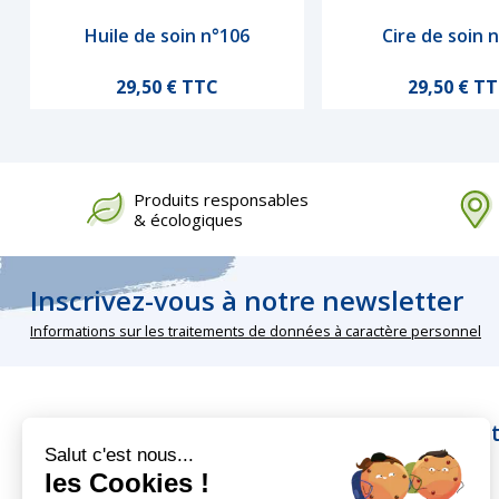
Huile de soin n°106
Cire de soin 
Aperçu rapide
Aperçu rapi
Prix
Prix
29,50 € TTC
29,50 € T
Produits responsables
& écologiques
Inscrivez-vous à notre newsletter
Informations sur les traitements de données à caractère personnel
Nos rubriques
Infos pra
Salut c'est nous...
les Cookies !
Peintures écologiques
À propos