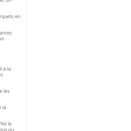
vec un
arquets en
tances
un
é à la
es
e les
 la
fet le
plus ou