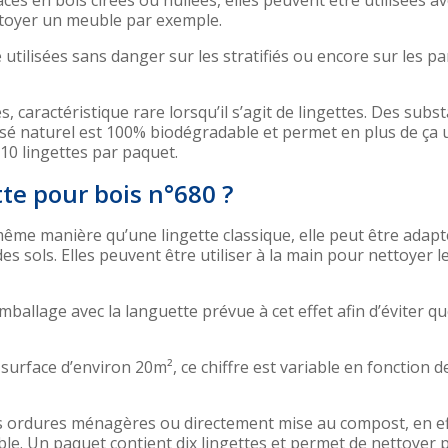
ces en bois cirées ou huilées, elles peuvent être utilisées a
ettoyer un meuble par exemple.
utilisées sans danger sur les stratifiés ou encore sur les p
 caractéristique rare lorsqu’il s’agit de lingettes. Des subs
issé naturel est 100% biodégradable et permet en plus de ça 
 10 lingettes par paquet.
te pour bois n°680 ?
 même manière qu’une lingette classique, elle peut être adapt
s sols. Elles peuvent être utiliser à la main pour nettoyer l
emballage avec la languette prévue à cet effet afin d’éviter qu
rface d’environ 20m², ce chiffre est variable en fonction de
c les ordures ménagères ou directement mise au compost, en ef
ble. Un paquet contient dix lingettes et permet de nettoyer 