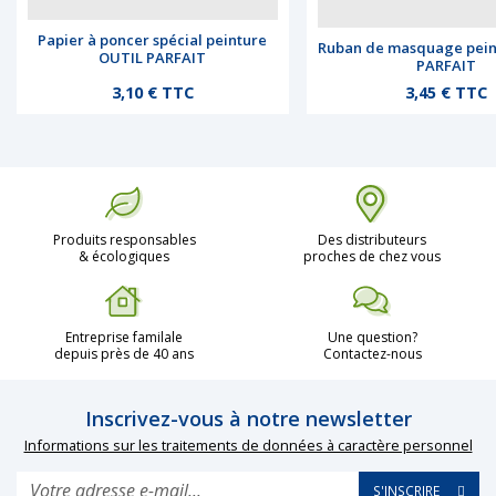
Papier à poncer spécial peinture
Ruban de masquage pein
OUTIL PARFAIT
PARFAIT
Prix
Prix
3,10 € TTC
3,45 € TTC
Produits responsables
Des distributeurs
& écologiques
proches de chez vous
Entreprise familale
Une question?
depuis près de 40 ans
Contactez-nous
Inscrivez-vous à notre newsletter
Informations sur les traitements de données à caractère personnel
S'INSCRIRE