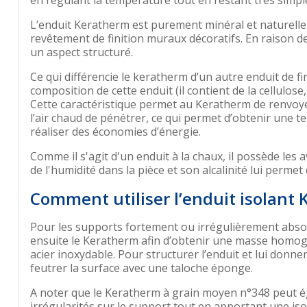
en régulant la température tout en restant très simpl
L’enduit Keratherm est purement minéral et naturellem
revêtement de finition muraux décoratifs. En raison de
un aspect structuré.
Ce qui différencie le keratherm d’un autre enduit de fi
composition de cette enduit (il contient de la cellulose
Cette caractéristique permet au Keratherm de renvoyer
l’air chaud de pénétrer, ce qui permet d’obtenir une t
réaliser des économies d’énergie.
Comme il s'agit d'un enduit à la chaux, il possède les
de l'humidité dans la pièce et son alcalinité lui perme
Comment utiliser l’enduit isolant
Pour les supports fortement ou irrégulièrement absor
ensuite le Keratherm afin d’obtenir une masse homog
acier inoxydable. Pour structurer l’enduit et lui donner
feutrer la surface avec une taloche éponge.
A noter que le Keratherm à grain moyen n°348 peut 
irrégularités sur le support tout en apportant une is