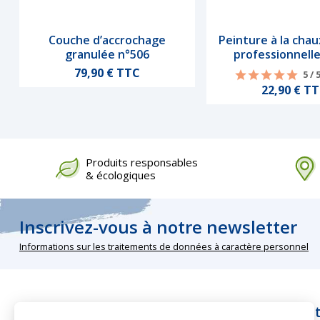
Couche d’accrochage
Peinture à la chau
Aperçu rapide
Aperçu rapi
granulée n°506
professionnell
Prix
79,90 € TTC
5 / 
Prix
22,90 € T
Produits responsables
& écologiques
Inscrivez-vous à notre newsletter
Informations sur les traitements de données à caractère personnel
Nos rubriques
Infos pra