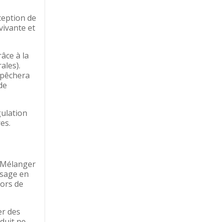
ception de
vivante et
âce à la
ales).
mpêchera
de
gulation
res.
. Mélanger
ssage en
lors de
er des
duit ne