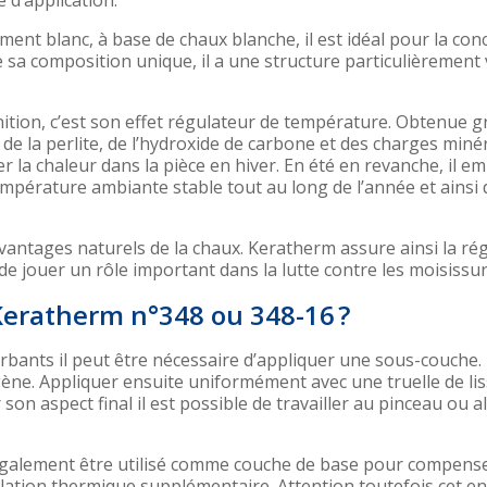
e d’application.
ent blanc, à base de chaux blanche, il est idéal pour la con
 sa composition unique, il a une structure particulièrement 
nition, c’est son effet régulateur de température. Obtenue gr
, de la perlite, de l’hydroxide de carbone et des charges minér
 la chaleur dans la pièce en hiver. En été en revanche, il e
empérature ambiante stable tout au long de l’année et ainsi 
 avantages naturels de la chaux. Keratherm assure ainsi la ré
t de jouer un rôle important dans la lutte contre les moisissu
 Keratherm n°348 ou 348-16 ?
bants il peut être nécessaire d’appliquer une sous-couche
ène. Appliquer ensuite uniformément avec une truelle de li
 son aspect final il est possible de travailler au pinceau ou a
également être utilisé comme couche de base pour compens
olation thermique supplémentaire. Attention toutefois cet en