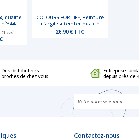
x, qualité
COLOURS FOR LIFE, Peinture
de
Aperçu rapide
e n°344
d’argile à teinter qualité
professionnelle n°535
Prix
26,90 € TTC
5
(1 avis)
TC
Des distributeurs
Entreprise famil
proches de chez vous
depuis près de 
tiques
Contactez-nous