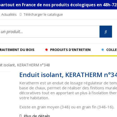
partout en France de nos produits écologiques en 48h-72
Actualités
Télécharger le catalogue
n produit...
TRAITEMENT DU BOIS
PRODUITS D'ENTRETIEN
COLLE
it isolant, KERATHERM n°348
Enduit isolant, KERATHERM n°3
Keratherm es
t
un enduit de
lissage régulateur de te
base de chaux, permet de réaliser des finitions mural
décoratives tout en apportant un plus à l’isolation th
votre habitation.
Existe en grain moyen (348) ou en grain fin (348-16).
Plus de détails