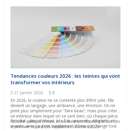
Tendances couleurs 2026 : les teintes qui vont
transformer vos intérieurs
21 Janvier 2026
0
En 2026, la couleur ne se contente plus d’être jolie. Elle
devient un langage, une ambiance, une émotion. On ne
peint plus simplement pour “faire beau”, mais pour créer
un intérieur dans lequel on se sent bien, où chaque pièce
Résultat : des intérieurs à la fois apaisants, élégants, et
raconte quelque chose, et où les murs donnent le ton dès
vivants, avec ce petit supplément d’âme qui change tout.
le premier regard Les tendances couleurs 2026