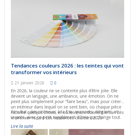
Tendances couleurs 2026 : les teintes qui vont
transformer vos intérieurs
21 Janvier 2026
0
En 2026, la couleur ne se contente plus d’être jolie. Elle
devient un langage, une ambiance, une émotion. On ne
peint plus simplement pour “faire beau”, mais pour créer
un intérieur dans lequel on se sent bien, où chaque pièce
Résultat : des intérieurs à la fois apaisants, élégants, et
raconte quelque chose, et où les murs donnent le ton dès
vivants, avec ce petit supplément d’âme qui change tout.
le premier regard Les tendances couleurs 2026
s’inscrivent dans une démarche plus douce, plus naturelle,
Lire la suite
plus nuancée. On retrouve des palettes lumineuses qui
respirent, des tons inspirés des matières organiques, et