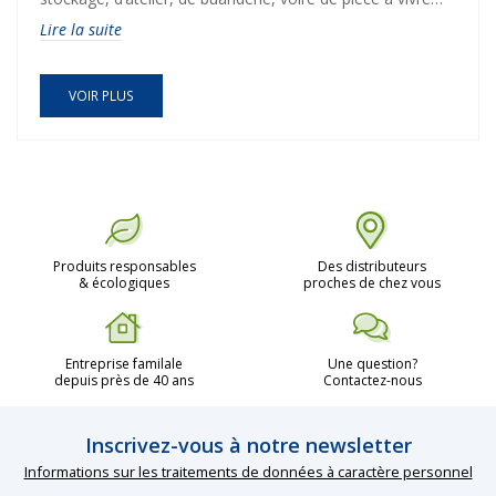
lorsqu’il est bien aménagé. Mais un problème revient sans
Lire la suite
cesse : l’humidité. Infiltrations, condensation,
moisissures… le sous-sol est naturellement exposé à des
conditions difficiles. Face à cela, le choix d’une
peinture
VOIR PLUS
sous-sol
adaptée devient essentiel. Contrairement aux
idées reçues, il ne suffit pas de passer une couche de
peinture acrylique classique. Au contraire, ce type de
produit risque d’aggraver les problèmes en bloquant
l’humidité dans les murs.
Produits responsables
Des distributeurs
& écologiques
proches de chez vous
Entreprise familale
Une question?
depuis près de 40 ans
Contactez-nous
Inscrivez-vous à notre newsletter
Informations sur les traitements de données à caractère personnel