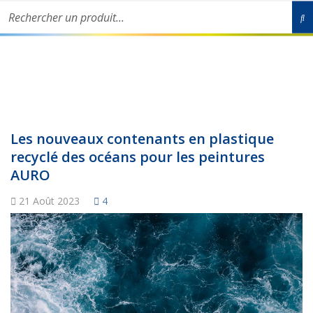
Rechercher un produit...
Livraison partout en France de nos produits écologiques en 48h-
72h ouvrées !
Les nouveaux contenants en plastique
recyclé des océans pour les peintures
AURO
21 Août 2023
4