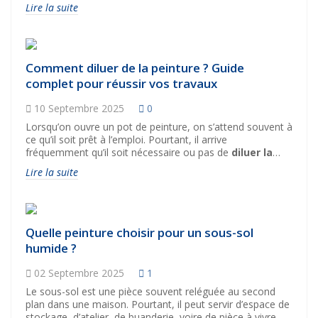
s’inscrivent dans une démarche plus douce, plus naturelle,
Lire la suite
plus nuancée. On retrouve des palettes lumineuses qui
respirent, des tons inspirés des matières organiques, et
des couleurs plus profondes utilisées avec subtilité.
Comment diluer de la peinture ? Guide
complet pour réussir vos travaux
10 Septembre 2025
0
Lorsqu’on ouvre un pot de peinture, on s’attend souvent à
ce qu’il soit prêt à l’emploi. Pourtant, il arrive
fréquemment qu’il soit nécessaire ou pas de
diluer la
peinture
afin d’obtenir une meilleure application, un
Lire la suite
séchage optimal ou encore une finition plus régulière. La
dilution dépend de nombreux critères : type de peinture,
support, outil d’application et objectif final (première
couche, finition, sous-couche, etc.).
Dans cet article, nous allons voir
comment diluer de la
Quelle peinture choisir pour un sous-sol
peinture
, avec quoi la diluer, dans quelles proportions et
humide ?
dans quels cas il vaut mieux éviter cette étape.
02 Septembre 2025
1
Le sous-sol est une pièce souvent reléguée au second
plan dans une maison. Pourtant, il peut servir d’espace de
stockage, d’atelier, de buanderie, voire de pièce à vivre