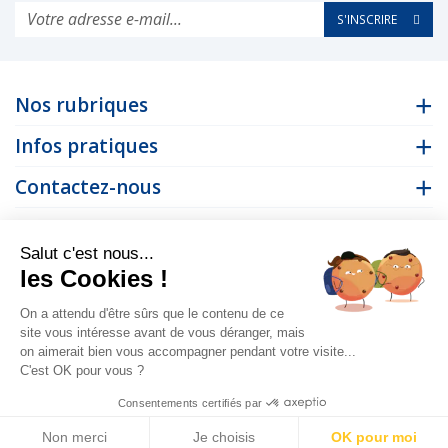
S'INSCRIRE
Nos rubriques
Infos pratiques
Contactez-nous
Suivez-nous
Salut c'est nous...
les Cookies !
On a attendu d'être sûrs que le contenu de ce
site vous intéresse avant de vous déranger, mais
on aimerait bien vous accompagner pendant votre visite...
© 2026
Mentions
Politique de
Vos préférences en
-
-
Auro -
légales
confidentialité
matière de cookies
C'est OK pour vous ?
Consentements certifiés par
Non merci
Je choisis
OK pour moi