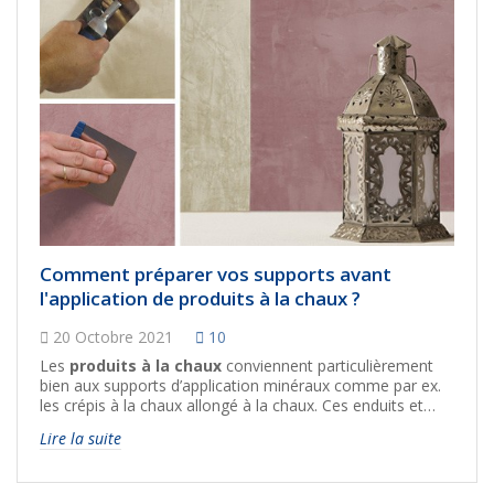
des couleurs plus profondes utilisées avec subtilité.
Comment préparer vos supports avant
l'application de produits à la chaux ?
20 Octobre 2021
10
Les
produits à la chaux
conviennent particulièrement
bien aux supports d’application minéraux comme par ex.
les crépis à la chaux allongé à la chaux. Ces enduits et
crépis ne nécessitent aucun traitement d’apprêt préalable.
Lire la suite
Ils peuvent être directement traités avec tous les produits
de la gamme à la chaux d’AURO car ceux-ci se lient bien à
la matière minérale de même nature.