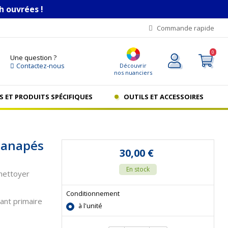
h ouvrées !
Commande rapide
0
Une question ?
Contactez-nous
Découvrir
nos nuanciers
S ET PRODUITS SPÉCIFIQUES
OUTILS ET ACCESSOIRES
 canapés
30,00 €
En stock
 nettoyer
Conditionnement
yant primaire
à l'unité