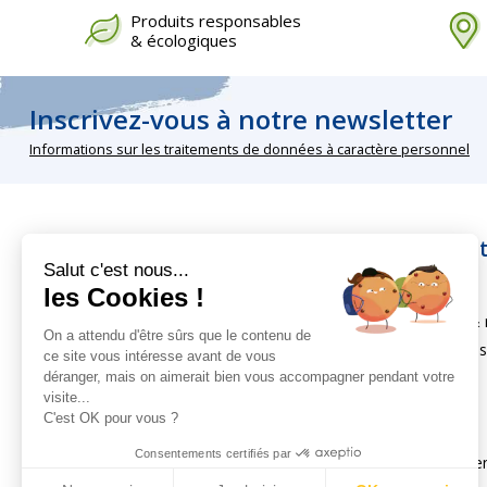
Produits responsables
& écologiques
Inscrivez-vous à notre newsletter
Informations sur les traitements de données à caractère personnel
Nos rubriques
Infos pra
Salut c'est nous...
les Cookies !
Peintures écologiques
À propos
Entretien et traitement du bois
Livraison & 
On a attendu d'être sûrs que le contenu de
Produits d'entretien écologique
Sécurité de
ce site vous intéresse avant de vous
Colles et produits spécifiques
FAQ
déranger, mais on aimerait bien vous accompagner pendant votre
visite...
Outils et accessoires
CGV
C'est OK pour vous ?
Inspirations
CGU
Consentements certifiés par
Vos préfére