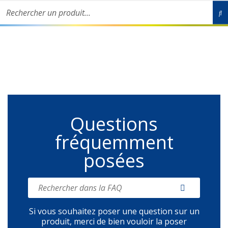
Rechercher un produit...
Livraison partout en France de nos produits écologiques en 48h-
72h ouvrées !
Questions
fréquemment
posées
Si vous souhaitez poser une question sur un
produit, merci de bien vouloir la poser