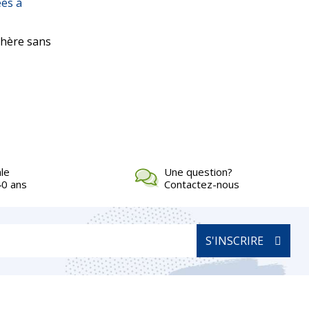
ées à
adhère sans
ale
Une question?
40 ans
Contactez-nous
S'INSCRIRE