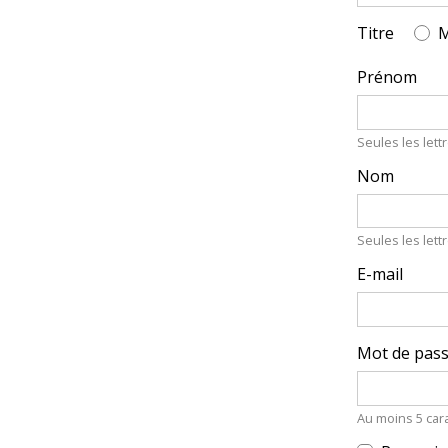
Titre
Prénom
Seules les lettr
Nom
Seules les lettr
E-mail
Mot de pas
Au moins 5 car